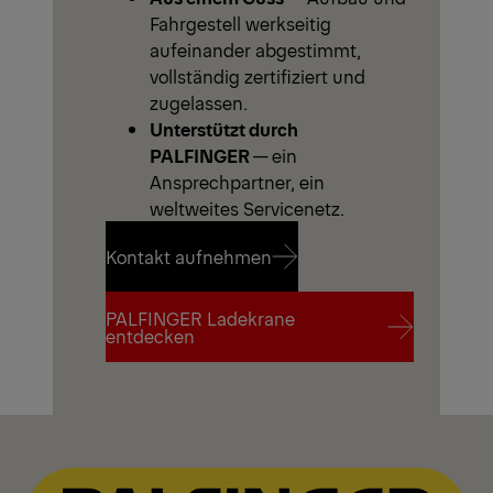
Fahrgestell werkseitig
aufeinander abgestimmt,
vollständig zertifiziert und
zugelassen.
Unterstützt durch
PALFINGER
— ein
Ansprechpartner, ein
weltweites Servicenetz.
Kontakt aufnehmen
PALFINGER Ladekrane
Kontakt aufnehmen
entdecken
PALFINGER Ladekrane
entdecken