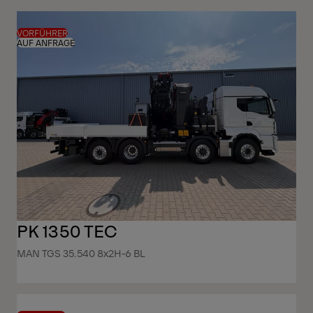
VORFÜHRER
AUF ANFRAGE
PK 1350 TEC
MAN TGS 35.540 8x2H-6 BL