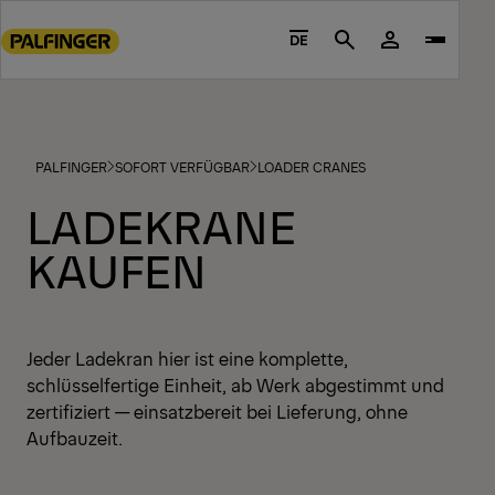
Go
to
DE
Search
main
content
Go
to
PALFINGER
SOFORT VERFÜGBAR
LOADER CRANES
footer
content
LADEKRANE
KAUFEN
Jeder Ladekran hier ist eine komplette,
schlüsselfertige Einheit, ab Werk abgestimmt und
zertifiziert — einsatzbereit bei Lieferung, ohne
Aufbauzeit.