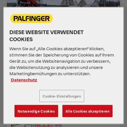
DIESE WEBSITE VERWENDET
COOKIES
Wenn Sie auf „Alle Cookies akzeptieren“ klicken,
stimmen Sie der Speicherung von Cookies auf Ihrem
Gerät zu, um die Websitenavigation zu verbessern,
die Websitenutzung zu analysieren und unsere
PK 24.001 SLD5
Marketingbemühungen zu unterstützen.
Datenschutz
Scania G 420 B6x2*4 NB
Cookie-Einstellungen
NEUWAGEN
AUF ANFRAGE
Notwendige Cookies
Alle Cookies akzeptieren