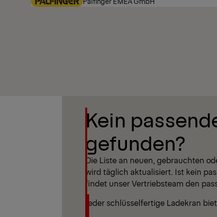
Palfinger EMEA GmbH
Filter anzeigen
Kein passend
Filter anzeigen
gefunden?
Die Liste an neuen, gebrauchten od
wird täglich aktualisiert. Ist kein 
findet unser Vertriebsteam den pass
Jeder schlüsselfertige Ladekran biet