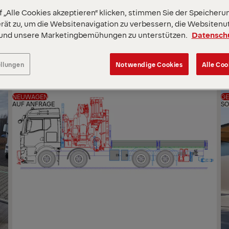
 „Alle Cookies akzeptieren“ klicken, stimmen Sie der Speicheru
SOR
rät zu, um die Websitenavigation zu verbessern, die Websitenu
NA
 und unsere Marketingbemühungen zu unterstützen.
Datensch
ellungen
Notwendige Cookies
Alle Coo
NEUWAGEN
G
AUF ANFRAGE
SO