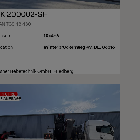
K 200002-SH
AN TGS 48.480
hsen
10x4*6
cation
Winterbruckenweg 49, DE, 86316
fner Hebetechnik GmbH, Friedberg
ORFÜHRER
F ANFRAGE