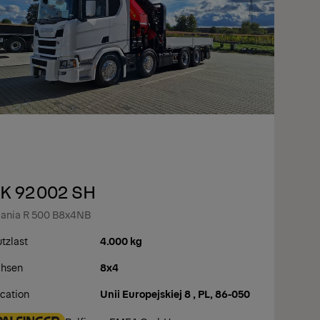
K 92002 SH
ania R 500 B8x4NB
tzlast
4.000 kg
hsen
8x4
cation
Unii Europejskiej 8 , PL, 86-050