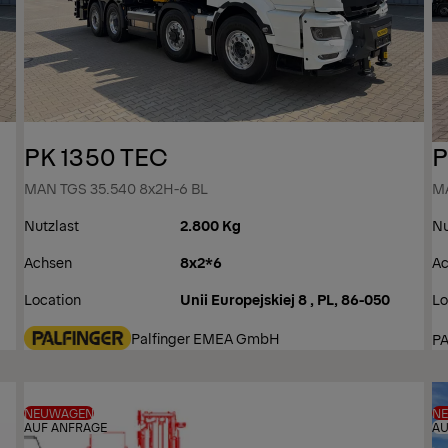
PK 1350 TEC
P
MAN TGS 35.540 8x2H-6 BL
MA
Nutzlast
2.800 Kg
Nu
Achsen
8x2*6
Ac
Location
Unii Europejskiej 8 , PL, 86-050
Lo
Palfinger EMEA GmbH
P
NEUWAGEN
N
AUF ANFRAGE
AU