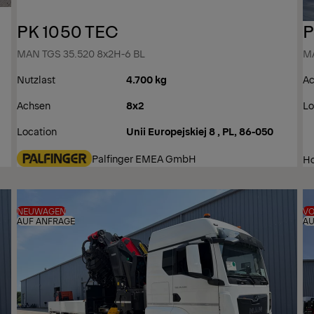
PK 1050 TEC
P
MAN TGS 35.520 8x2H-6 BL
M
Nutzlast
4.700 kg
Ac
Achsen
8x2
Lo
Location
Unii Europejskiej 8 , PL, 86-050
Palfinger EMEA GmbH
Ho
NEUWAGEN
V
AUF ANFRAGE
AU