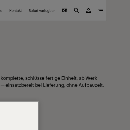
re
Kontakt
Sofort verfügbar
DE
Search
e komplette, schlüsselfertige Einheit, ab Werk
 — einsatzbereit bei Lieferung, ohne Aufbauzeit.