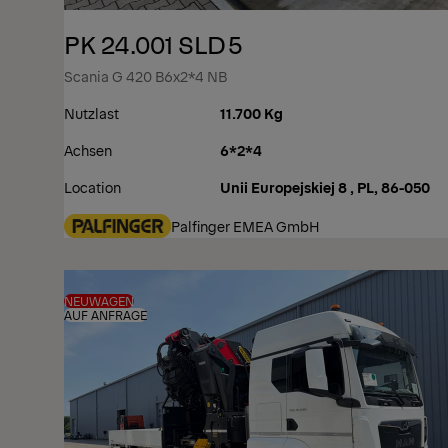
PK 24.001 SLD5
Scania G 420 B6x2*4 NB
Nutzlast
11.700 Kg
Achsen
6*2*4
Location
Unii Europejskiej 8 , PL, 86-050
Palfinger EMEA GmbH
NEUWAGEN
AUF ANFRAGE