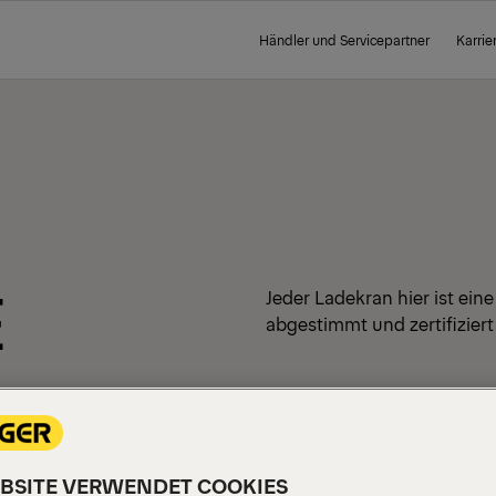
Händler und Servicepartner
Karrie
E
Jeder Ladekran hier ist ein
abgestimmt und zertifiziert
EBSITE VERWENDET COOKIES