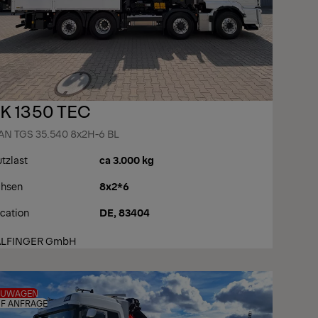
K 1350 TEC
N TGS 35.540 8x2H-6 BL
tzlast
ca 3.000 kg
hsen
8x2*6
cation
DE, 83404
ALFINGER GmbH
EUWAGEN
F ANFRAGE