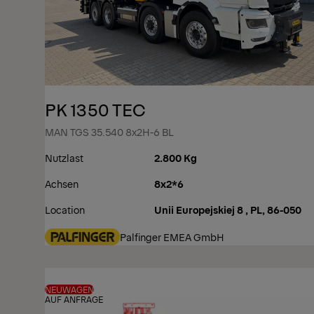
PK 1350 TEC
MAN TGS 35.540 8x2H-6 BL
Nutzlast
2.800 Kg
Achsen
8x2*6
Location
Unii Europejskiej 8 , PL, 86-050
Palfinger EMEA GmbH
NEUWAGEN
AUF ANFRAGE