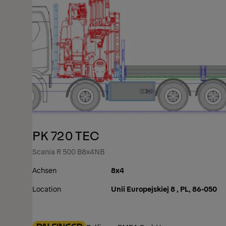
PK 720 TEC
Scania R 500 B8x4NB
Achsen
8x4
Location
Unii Europejskiej 8 , PL, 86-050