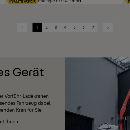
Palfinger EMEA GmbH
1
2
3
4
5
6
7
Previous
Next
es Gerät
er Vorführ-Ladekranen
passendes Fahrzeug dabei,
enden Kran für Sie.
et Ihnen: