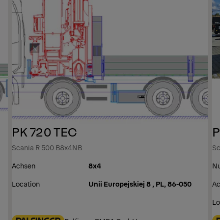
PK 720 TEC
P
Scania R 500 B8x4NB
Sc
Achsen
8x4
Nu
Location
Unii Europejskiej 8 , PL, 86-050
Ac
Lo