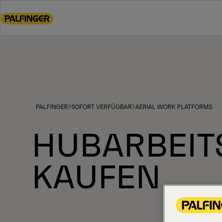
Go
to
main
content
Go
to
footer
content
PALFINGER
SOFORT VERFÜGBAR
AERIAL WORK PLATFORMS
HUBARBEI
KAUFEN