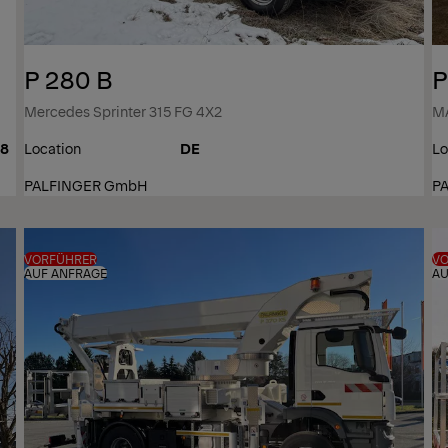
P 280 B
P
Mercedes Sprinter 315 FG 4X2
MA
08
Location
DE
Lo
PALFINGER GmbH
P
VORFÜHRER
V
AUF ANFRAGE
AU