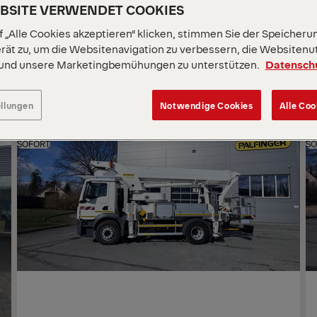
EBSITE VERWENDET COOKIES
SOR
 „Alle Cookies akzeptieren“ klicken, stimmen Sie der Speicheru
NA
rät zu, um die Websitenavigation zu verbessern, die Websitenu
 und unsere Marketingbemühungen zu unterstützen.
Datensch
ellungen
Notwendige Cookies
Alle Coo
NEUWAGEN
N
SOFORT
SO