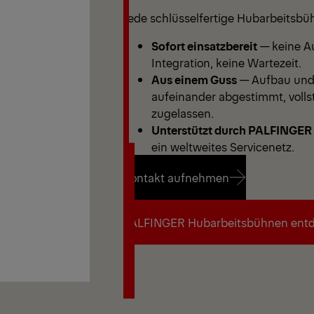
Jede schlüsselfertige Hubarbeitsbüh
Sofort einsatzbereit
— keine Au
Integration, keine Wartezeit.
Aus einem Guss
— Aufbau und 
aufeinander abgestimmt, vollst
zugelassen.
Unterstützt durch PALFINGER
ein weltweites Servicenetz.
Kontakt aufnehmen
Kontakt aufnehmen
PALFINGER Hubarbeitsbühnen ent
PALFINGER Hubarbeitsbühnen ent