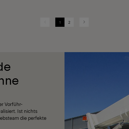
1
2
Previous
Next
de
hne
er Vorführ-
isiert. Ist nichts
iebsteam die perfekte