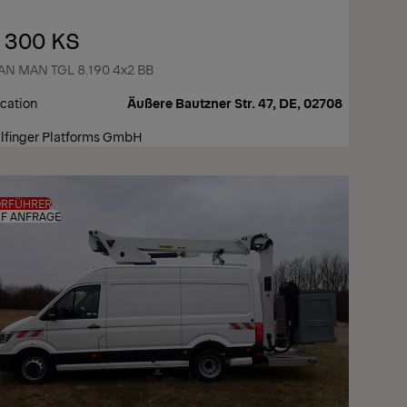
 300 KS
N MAN TGL 8.190 4x2 BB
cation
Äußere Bautzner Str. 47, DE, 02708
lfinger Platforms GmbH
ORFÜHRER
F ANFRAGE