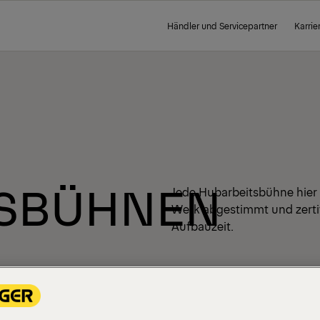
Händler und Servicepartner
Karrie
TSBÜHNEN
Jede Hubarbeitsbühne hier i
Werk abgestimmt und zertifi
Aufbauzeit.