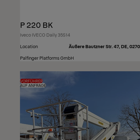
P 220 BK
Iveco IVECO Daily 35S14
Location
Äußere Bautzner Str. 47, DE, 027
Palfinger Platforms GmbH
VORFÜHRER
AUF ANFRAGE