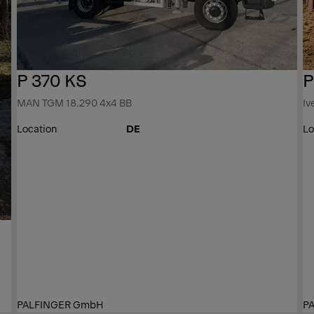
P 370 KS
P
MAN TGM 18.290 4x4 BB
Iv
Location
DE
Lo
PALFINGER GmbH
P