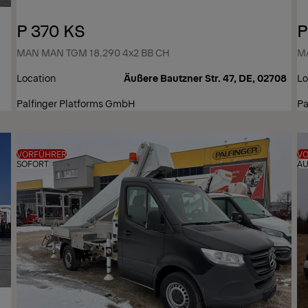
P 370 KS
P
MAN MAN TGM 18.290 4x2 BB CH
MA
Location
Äußere Bautzner Str. 47, DE, 02708
Lo
Palfinger Platforms GmbH
Pa
VORFÜHRER
V
SOFORT
AU