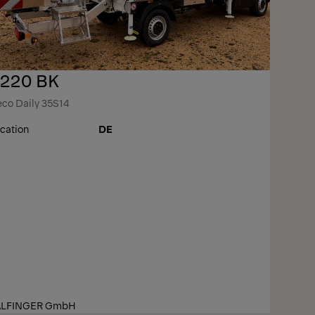
220 BK
eco Daily 35S14
cation
DE
ALFINGER GmbH