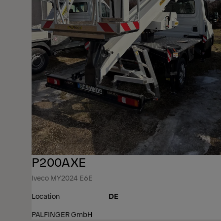
P200AXE
Iveco MY2024 E6E
Location
DE
PALFINGER GmbH