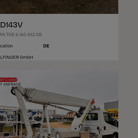
D143V
N TGE 6.160 4X2 SB
cation
DE
ALFINGER GmbH
ORFÜHRER
F ANFRAGE