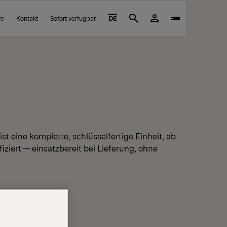
re
Kontakt
Sofort verfügbar
DE
Search
st eine komplette, schlüsselfertige Einheit, ab
ziert — einsatzbereit bei Lieferung, ohne