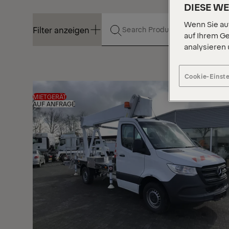
DIESE W
Wenn Sie auf
Filter anzeigen
auf Ihrem Ge
analysieren
Filter anzeigen
Cookie-Einst
MIETGERÄT
AUF ANFRAGE