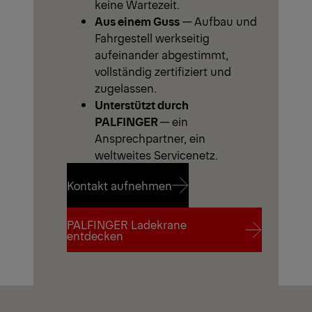
keine Wartezeit.
Aus einem Guss
— Aufbau und
Fahrgestell werkseitig
aufeinander abgestimmt,
vollständig zertifiziert und
zugelassen.
Unterstützt durch
PALFINGER
— ein
Ansprechpartner, ein
weltweites Servicenetz.
Kontakt aufnehmen
PALFINGER Ladekrane
Kontakt aufnehmen
entdecken
PALFINGER Ladekrane
entdecken