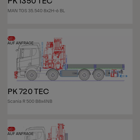
PK 1350 TEC
MAN TGS 35.540 8x2H-6 BL
NEU
AUF ANFRAGE
PK 720 TEC
Scania R 500 B8x4NB
NEU
AUF ANFRAGE