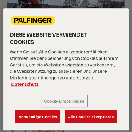
DIESE WEBSITE VERWENDET
COOKIES
Wenn Sie auf „Alle Cookies akzeptieren“ klicken,
stimmen Sie der Speicherung von Cookies auf Ihrem
Gerät zu, um die Websitenavigation zu verbessern,
die Websitenutzung zu analysieren und unsere
PK 24.001 SLD5
Marketingbemühungen zu unterstützen.
Scania G 420 B6x2*4 NB
Datenschutz
Cookie-Einstellungen
NEU
AUF ANFRAGE
Notwendige Cookies
Alle Cookies akzeptieren