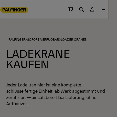
Go
to
EU
Search
main
content
Go
to
PALFINGER
SOFORT VERFÜGBAR
LOADER CRANES
footer
content
LADEKRANE
KAUFEN
Jeder Ladekran hier ist eine komplette,
schlüsselfertige Einheit, ab Werk abgestimmt und
zertifiziert — einsatzbereit bei Lieferung, ohne
Aufbauzeit.