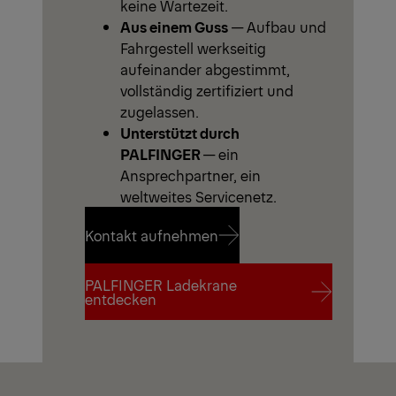
keine Wartezeit.
Aus einem Guss
— Aufbau und
Fahrgestell werkseitig
aufeinander abgestimmt,
vollständig zertifiziert und
zugelassen.
Unterstützt durch
PALFINGER
— ein
Ansprechpartner, ein
weltweites Servicenetz.
Kontakt aufnehmen
PALFINGER Ladekrane
Kontakt aufnehmen
entdecken
PALFINGER Ladekrane
entdecken