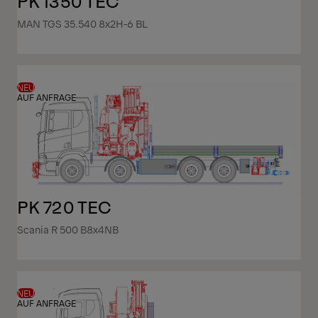
PK 1350 TEC
MAN TGS 35.540 8x2H-6 BL
NEU
AUF ANFRAGE
PK 720 TEC
Scania R 500 B8x4NB
NEU
AUF ANFRAGE