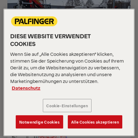
DIESE WEBSITE VERWENDET
COOKIES
Wenn Sie auf „Alle Cookies akzeptieren“ klicken,
stimmen Sie der Speicherung von Cookies auf Ihrem
Gerät zu, um die Websitenavigation zu verbessern,
die Websitenutzung zu analysieren und unsere
PK 24.001 SLD5
Marketingbemühungen zu unterstützen.
Scania G 420 B6x2*4 NB
Datenschutz
Cookie-Einstellungen
NEU
AUF ANFRAGE
Notwendige Cookies
Alle Cookies akzeptieren