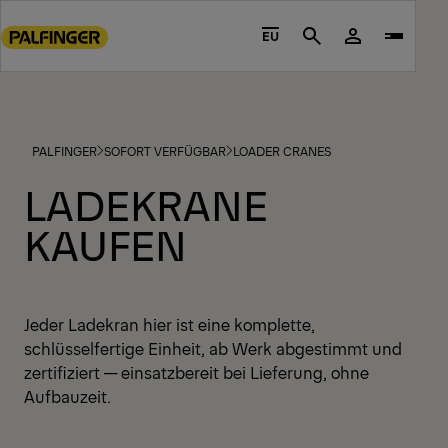
Go
to
EU
Search
main
content
Go
to
PALFINGER
SOFORT VERFÜGBAR
LOADER CRANES
footer
content
LADEKRANE
KAUFEN
Jeder Ladekran hier ist eine komplette,
schlüsselfertige Einheit, ab Werk abgestimmt und
zertifiziert — einsatzbereit bei Lieferung, ohne
Aufbauzeit.