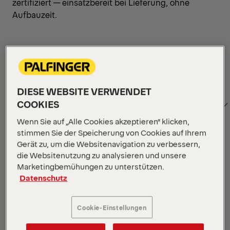
zertifiziert — einsatzbereit bei Lieferung, ohne
Aufbauzeit.
Filter anzeigen
DIESE WEBSITE VERWENDET
SORTIEREN
Filter anzeigen
COOKIES
NACH
Wenn Sie auf „Alle Cookies akzeptieren“ klicken,
stimmen Sie der Speicherung von Cookies auf Ihrem
Gerät zu, um die Websitenavigation zu verbessern,
Filter anzeigen
die Websitenutzung zu analysieren und unsere
Marketingbemühungen zu unterstützen.
Datenschutz
Filter anzeigen
Ihr Standort :
Wird geladen …
Rasteransicht
Listena
Cookie-Einstellungen