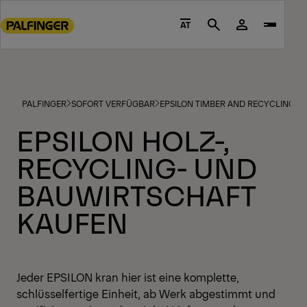
Go
to
AT
Search
main
content
Go
to
PALFINGER
SOFORT VERFÜGBAR
EPSILON TIMBER AND RECYCLING C
footer
content
EPSILON HOLZ-,
RECYCLING- UND
BAUWIRTSCHAFT
KAUFEN
Jeder EPSILON kran hier ist eine komplette,
schlüsselfertige Einheit, ab Werk abgestimmt und