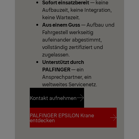
Sofort einsatzbereit
— keine
Aufbauzeit, keine Integration,
keine Wartezeit.
Aus einem Guss
— Aufbau und
Fahrgestell werkseitig
aufeinander abgestimmt,
vollständig zertifiziert und
zugelassen.
Unterstützt durch
PALFINGER
— ein
Ansprechpartner, ein
weltweites Servicenetz.
Kontakt aufnehmen
PALFINGER EPSILON Krane
Kontakt aufnehmen
entdecken
PALFINGER EPSILON Krane